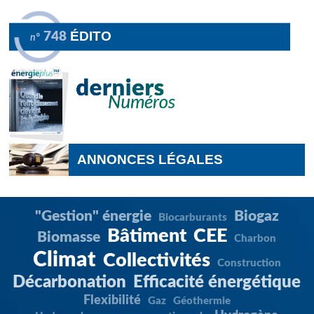
ÉDITO
748
n°
ANNONCES LÉGALES
"Gestion" énergie
Biogaz
Biocarburants
Bâtiment
CEE
Biomasse
Charbon
Climat
Collectivités
Construction
Décarbonation
Efficacité énergétique
Flexibilité
Gaz
Géothermie