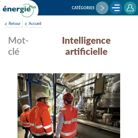
Aller
au
CATÉGORIES
contenu
principal
Retour
Accueil
Intelligence
artificielle