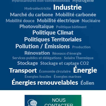
Hydrogène
Hydrocarbures non-conventionnels
Industrie
Hydroélectricité
Marché du carbone
Mobilité carbonée
Mobilité électrique
Mobilité douce
Nucléaire
Photovoltaïque
Politique bâtiment
Politique Climat
Politiques Territoriales
Pollution / Émissions
Production
Rénovation
Réseaux d'énergie
Services publics et délégations
Solaire Thermique
Stockage
Stockage et captage CO2
Énergie
Transport
Économie circulaire
Énergies fossiles
Énergies marines
Énergies renouvelables
Éolien
NOUS
CONTACTER