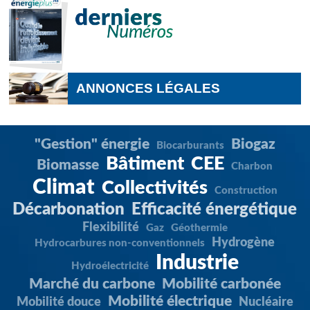
ANNONCES LÉGALES
"Gestion" énergie
Biogaz
Biocarburants
Bâtiment
CEE
Biomasse
Charbon
Climat
Collectivités
Construction
Décarbonation
Efficacité énergétique
Flexibilité
Gaz
Géothermie
Hydrogène
Hydrocarbures non-conventionnels
Industrie
Hydroélectricité
Marché du carbone
Mobilité carbonée
Mobilité électrique
Mobilité douce
Nucléaire