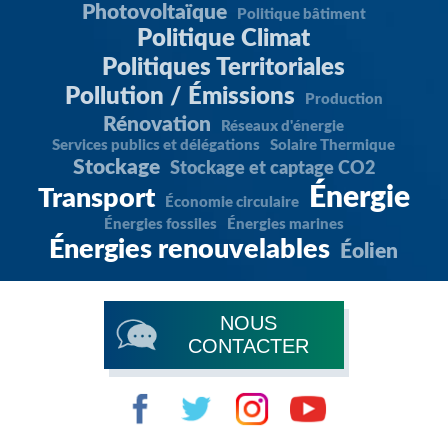
Photovoltaïque
Politique bâtiment
Politique Climat
Politiques Territoriales
Pollution / Émissions
Production
Rénovation
Réseaux d'énergie
Services publics et délégations
Solaire Thermique
Stockage
Stockage et captage CO2
Énergie
Transport
Économie circulaire
Énergies fossiles
Énergies marines
Énergies renouvelables
Éolien
NOUS
CONTACTER