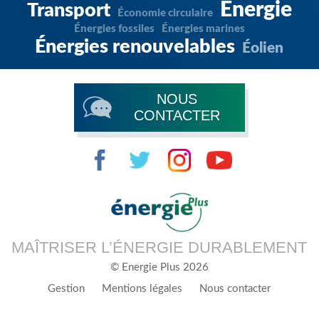
Énergie
Transport
Économie circulaire
Énergies fossiles
Énergies marines
Énergies renouvelables
Éolien
NOUS
CONTACTER
MAÎTRISER L’ÉNERGIE DURABLEMENT
© Energie Plus 2026
Gestion
Mentions légales
Nous contacter
Menu