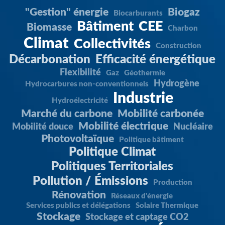
"Gestion" énergie
Biogaz
Biocarburants
Bâtiment
CEE
Biomasse
Charbon
Climat
Collectivités
Construction
Décarbonation
Efficacité énergétique
Flexibilité
Gaz
Géothermie
Hydrogène
Hydrocarbures non-conventionnels
Industrie
Hydroélectricité
Marché du carbone
Mobilité carbonée
Mobilité électrique
Mobilité douce
Nucléaire
Photovoltaïque
Politique bâtiment
Politique Climat
Politiques Territoriales
Pollution / Émissions
Production
Rénovation
Réseaux d'énergie
Services publics et délégations
Solaire Thermique
Stockage
Stockage et captage CO2