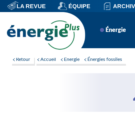
Aller
LA REVUE
ÉQUIPE
ARCHI
au
contenu
principal
Navigation
Énergie
principale
Retour
Accueil
Énergie
Énergies fossiles