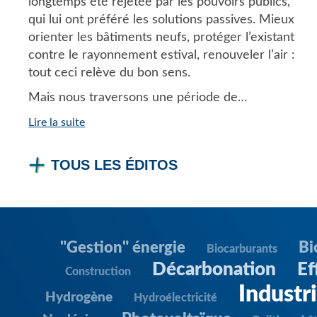
longtemps été rejetée par les pouvoirs publics,
qui lui ont préféré les solutions passives. Mieux
orienter les bâtiments neufs, protéger l’existant
contre le rayonnement estival, renouveler l’air :
tout ceci relève du bon sens.
Mais nous traversons une période de…
Lire la suite
TOUS LES ÉDITOS
"Gestion" énergie
Bi
Biocarburants
Décarbonation
Ef
Construction
Industr
Hydrogène
Hydroélectricité