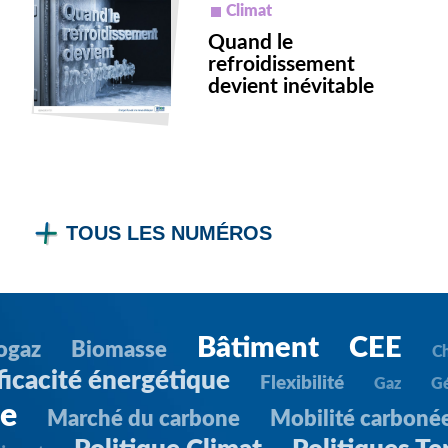
Climat
Quand le
refroidissement
devient inévitable
TOUS LES NUMÉROS
Bâtiment
CEE
ogaz
Biomasse
C
ficacité énergétique
Flexibilité
Gaz
G
ie
Marché du carbone
Mobilité carboné