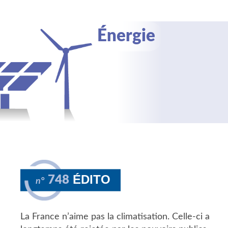
Énergie
ÉDITO
748
n°
La France n’aime pas la climatisation. Celle-ci a