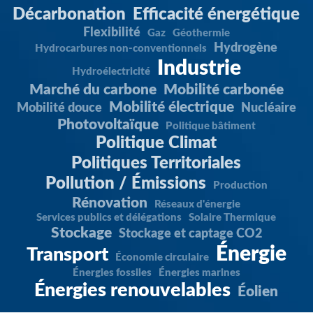
Décarbonation
Efficacité énergétique
Flexibilité
Gaz
Géothermie
Hydrogène
Hydrocarbures non-conventionnels
Industrie
Hydroélectricité
Marché du carbone
Mobilité carbonée
Mobilité électrique
Mobilité douce
Nucléaire
Photovoltaïque
Politique bâtiment
Politique Climat
Politiques Territoriales
Pollution / Émissions
Production
Rénovation
Réseaux d'énergie
Services publics et délégations
Solaire Thermique
Stockage
Stockage et captage CO2
Énergie
Transport
Économie circulaire
Énergies fossiles
Énergies marines
Énergies renouvelables
Éolien