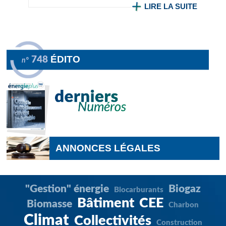
LIRE LA SUITE
ÉDITO
748
n°
ANNONCES LÉGALES
"Gestion" énergie
Biogaz
Biocarburants
Bâtiment
CEE
Biomasse
Charbon
Climat
Collectivités
Construction