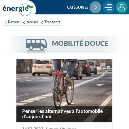
Aller
au
CATÉGORIES
contenu
principal
Retour
Accueil
Transport
MOBILITÉ DOUCE
Penser les alternatives à l’automobile
d’aujourd’hui
14 03 2022