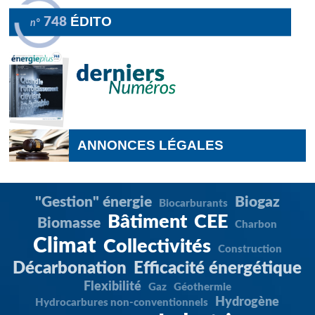
ÉDITO
748
n°
ANNONCES LÉGALES
"Gestion" énergie
Biogaz
Biocarburants
Bâtiment
CEE
Biomasse
Charbon
Climat
Collectivités
Construction
Décarbonation
Efficacité énergétique
Flexibilité
Gaz
Géothermie
Hydrogène
Hydrocarbures non-conventionnels