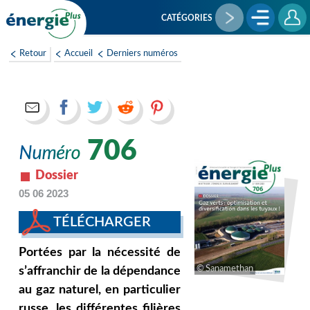
Aller
au
CATÉGORIES
contenu
principal
Retour
Accueil
Derniers numéros
706
Dossier
05 06 2023
TÉLÉCHARGER
Portées par la nécessité de
Sanamethan
s’affranchir de la dépendance
au gaz naturel, en particulier
russe, les différentes filières