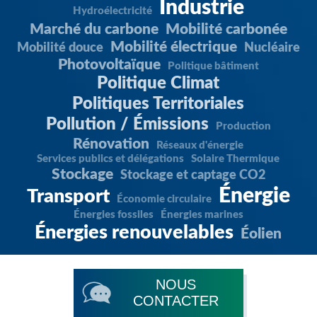
Industrie
Hydroélectricité
Marché du carbone
Mobilité carbonée
Mobilité électrique
Mobilité douce
Nucléaire
Photovoltaïque
Politique bâtiment
Politique Climat
Politiques Territoriales
Pollution / Émissions
Production
Rénovation
Réseaux d'énergie
Services publics et délégations
Solaire Thermique
Stockage
Stockage et captage CO2
Énergie
Transport
Économie circulaire
Énergies fossiles
Énergies marines
Énergies renouvelables
Éolien
NOUS
CONTACTER