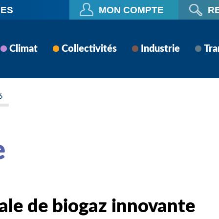
VES
MON COMPTE
R
Climat
Collectivités
Industrie
Tra
6
e
ale de biogaz innovante