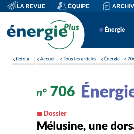
Aller
LA REVUE
ÉQUIPE
ARCHI
au
contenu
principal
Navigation
Énergie
principale
Retour
Accueil
Tous les articles
Énergie
70
Énergi
706
n°
Dossier
Mélusine, une dors