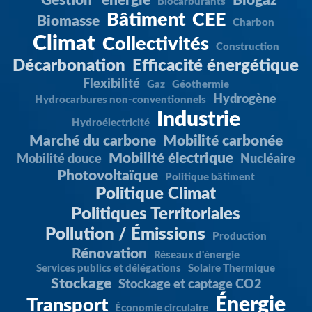
"Gestion" énergie
Biogaz
Biocarburants
Bâtiment
CEE
Biomasse
Charbon
Climat
Collectivités
Construction
Décarbonation
Efficacité énergétique
Flexibilité
Gaz
Géothermie
Hydrogène
Hydrocarbures non-conventionnels
Industrie
Hydroélectricité
Marché du carbone
Mobilité carbonée
Mobilité électrique
Mobilité douce
Nucléaire
Photovoltaïque
Politique bâtiment
Politique Climat
Politiques Territoriales
Pollution / Émissions
Production
Rénovation
Réseaux d'énergie
Services publics et délégations
Solaire Thermique
Stockage
Stockage et captage CO2
Énergie
Transport
Économie circulaire