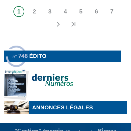
1
2
3
4
5
6
7
Page
Page
Page
Page
Page
Page
Page
Pagination
courante
ÉDITO
748
n°
ANNONCES LÉGALES