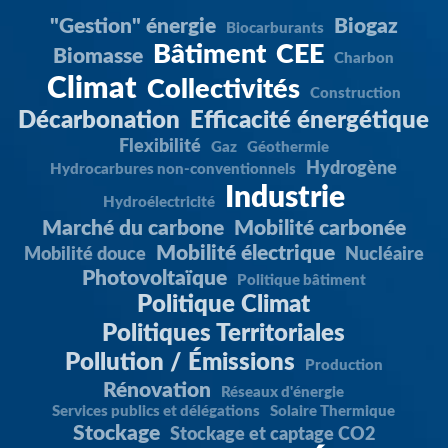
"Gestion" énergie
Biogaz
Biocarburants
Bâtiment
CEE
Biomasse
Charbon
Climat
Collectivités
Construction
Décarbonation
Efficacité énergétique
Flexibilité
Gaz
Géothermie
Hydrogène
Hydrocarbures non-conventionnels
Industrie
Hydroélectricité
Marché du carbone
Mobilité carbonée
Mobilité électrique
Mobilité douce
Nucléaire
Photovoltaïque
Politique bâtiment
Politique Climat
Politiques Territoriales
Pollution / Émissions
Production
Rénovation
Réseaux d'énergie
Services publics et délégations
Solaire Thermique
Stockage
Stockage et captage CO2