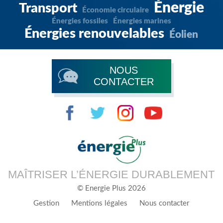
Énergie
Transport
Économie circulaire
Énergies fossiles
Énergies marines
Énergies renouvelables
Éolien
NOUS
CONTACTER
MAÎTRISER L’ÉNERGIE DURABLEMENT
© Energie Plus 2026
Gestion
Mentions légales
Nous contacter
Menu