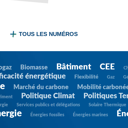
TOUS LES NUMÉROS
Bâtiment
CEE
ogaz
Biomasse
C
ficacité énergétique
Flexibilité
Gaz
G
ie
Marché du carbone
Mobilité carboné
Politique Climat
Politiques Ter
timent
rgie
Services publics et délégations
Solaire Thermique
ergie
Én
Énergies fossiles
Énergies marines