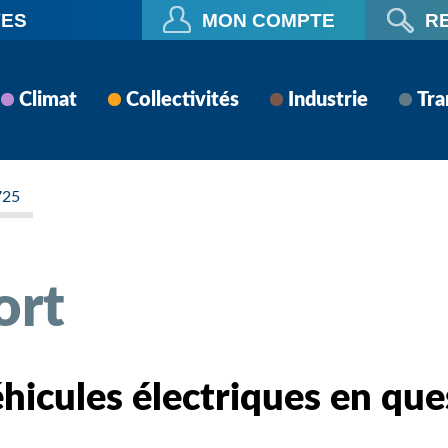
VES
MON COMPTE
R
Climat
Collectivités
Industrie
Tra
725
ort
éhicules électriques en que