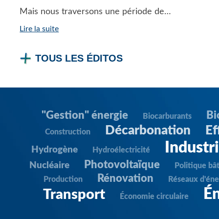
Mais nous traversons une période de…
Lire la suite
TOUS LES ÉDITOS
"Gestion" énergie
Bi
Biocarburants
Décarbonation
Ef
Construction
Industr
Hydrogène
Hydroélectricité
Photovoltaïque
Nucléaire
Politique bâ
Rénovation
Production
Réseaux d'éne
Én
Transport
Économie circulaire