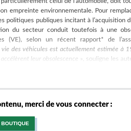
 particulièrement celui de l’automobile, doit to
 son empreinte environnementale. Pour remplace
es politiques publiques incitant à l’acquisition
tion du secteur conduit toutefois à une obs
ues (VE), selon un récent rapport* de l’ass
 vie des véhicules est actuellement estimée à 1
 accélèrent leur obsolescence
», souligne les aut
contenu, merci de vous connecter :
 BOUTIQUE