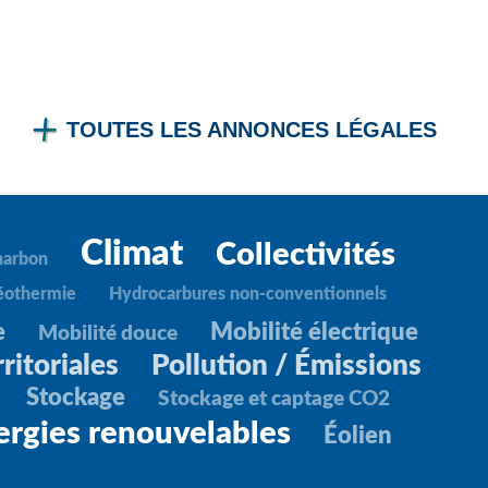
TOUTES LES ANNONCES LÉGALES
Climat
Collectivités
harbon
éothermie
Hydrocarbures non-conventionnels
e
Mobilité électrique
Mobilité douce
ritoriales
Pollution / Émissions
Stockage
Stockage et captage CO2
ergies renouvelables
Éolien