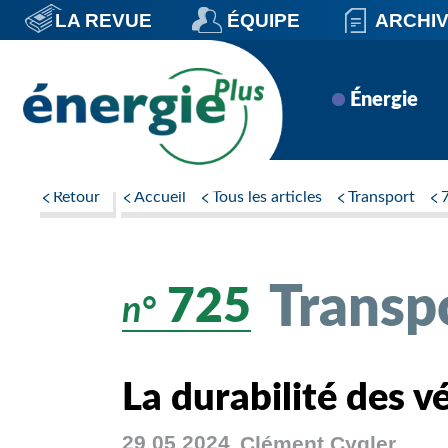
Aller
LA REVUE
ÉQUIPE
ARCHI
au
contenu
principal
Navigation
Énergie
principale
Retour
Accueil
Tous les articles
Transport
Transp
725
n°
La durabilité des v
29 05 2024
Clément
Cygler