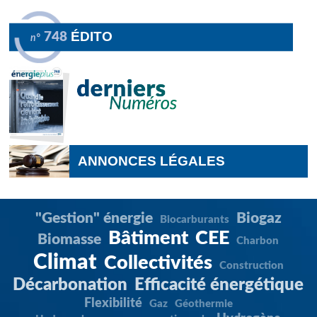
ÉDITO
748
n°
ANNONCES LÉGALES
"Gestion" énergie
Biogaz
Biocarburants
Bâtiment
CEE
Biomasse
Charbon
Climat
Collectivités
Construction
Décarbonation
Efficacité énergétique
Flexibilité
Gaz
Géothermie