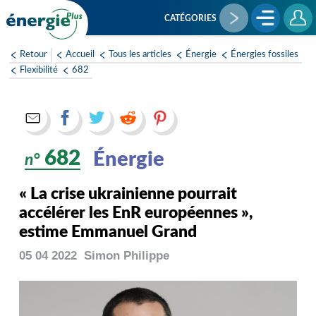
Aller
au
CATÉGORIES
contenu
principal
Retour
Accueil
Tous les articles
Énergie
Énergies fossiles
Flexibilité
682
682
Énergie
n°
« La crise ukrainienne pourrait
accélérer les EnR européennes »,
estime Emmanuel Grand
05 04 2022
Simon
Philippe