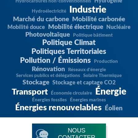
Hydrogène
Hydrocarbures non-conventionnels
Industrie
Hydroélectricité
Marché du carbone
Mobilité carbonée
Mobilité électrique
Mobilité douce
Nucléaire
Photovoltaïque
Politique bâtiment
Politique Climat
Politiques Territoriales
Pollution / Émissions
Production
Rénovation
Réseaux d'énergie
Services publics et délégations
Solaire Thermique
Stockage
Stockage et captage CO2
Énergie
Transport
Économie circulaire
Énergies fossiles
Énergies marines
Énergies renouvelables
Éolien
NOUS
CONTACTER