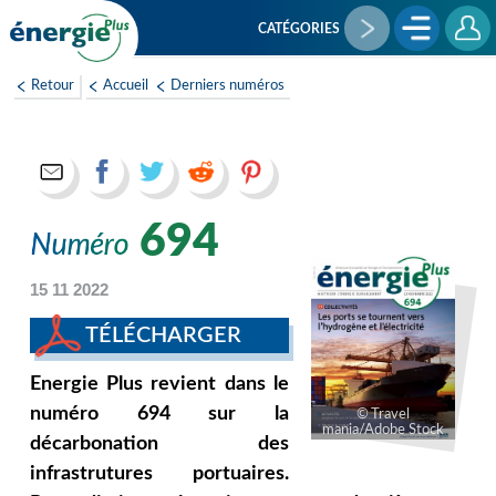
Aller
au
CATÉGORIES
contenu
principal
Retour
Accueil
Derniers numéros
694
15 11 2022
TÉLÉCHARGER
Energie Plus revient dans le
numéro 694 sur la
Travel
mania/Adobe Stock
décarbonation des
infrastrutures portuaires.