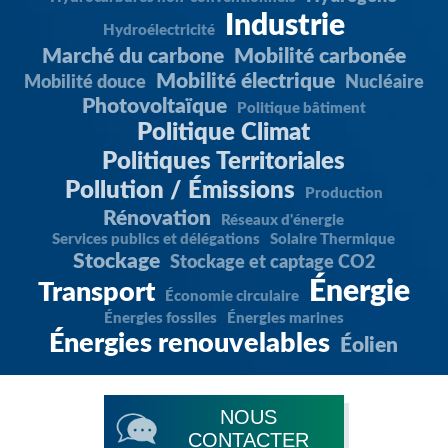
Industrie
Hydroélectricité
Marché du carbone
Mobilité carbonée
Mobilité électrique
Mobilité douce
Nucléaire
Photovoltaïque
Politique bâtiment
Politique Climat
Politiques Territoriales
Pollution / Émissions
Production
Rénovation
Réseaux d'énergie
Services publics et délégations
Solaire Thermique
Stockage
Stockage et captage CO2
Énergie
Transport
Économie circulaire
Énergies fossiles
Énergies marines
Énergies renouvelables
Éolien
NOUS
CONTACTER