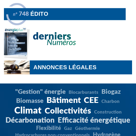
ÉDITO
748
n°
ANNONCES LÉGALES
"Gestion" énergie
Biogaz
Biocarburants
Bâtiment
CEE
Biomasse
Charbon
Climat
Collectivités
Construction
Décarbonation
Efficacité énergétique
Flexibilité
Gaz
Géothermie
Hydrogène
Hydrocarbures non-conventionnels