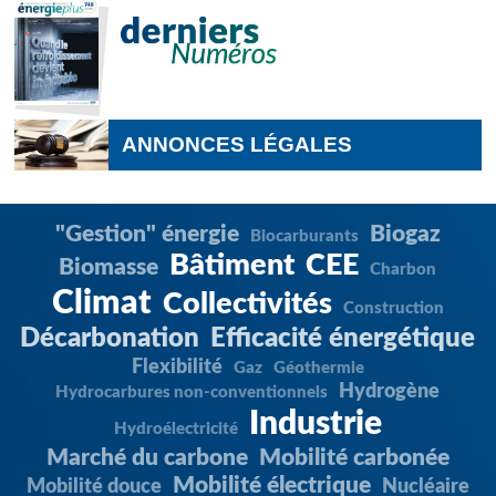
ANNONCES LÉGALES
"Gestion" énergie
Biogaz
Biocarburants
Bâtiment
CEE
Biomasse
Charbon
Climat
Collectivités
Construction
Décarbonation
Efficacité énergétique
Flexibilité
Gaz
Géothermie
Hydrogène
Hydrocarbures non-conventionnels
Industrie
Hydroélectricité
Marché du carbone
Mobilité carbonée
Mobilité électrique
Mobilité douce
Nucléaire