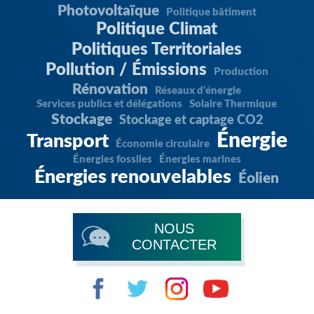
Photovoltaïque
Politique bâtiment
Politique Climat
Politiques Territoriales
Pollution / Émissions
Production
Rénovation
Réseaux d'énergie
Services publics et délégations
Solaire Thermique
Stockage
Stockage et captage CO2
Énergie
Transport
Économie circulaire
Énergies fossiles
Énergies marines
Énergies renouvelables
Éolien
NOUS
CONTACTER