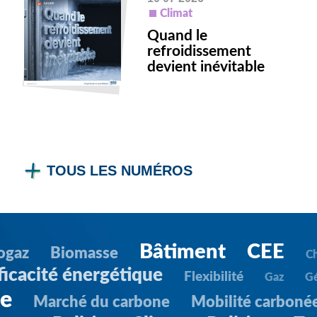
Climat
Quand le
refroidissement
devient inévitable
TOUS LES NUMÉROS
Bâtiment
CEE
ogaz
Biomasse
C
ficacité énergétique
Flexibilité
Gaz
G
ie
Marché du carbone
Mobilité carboné