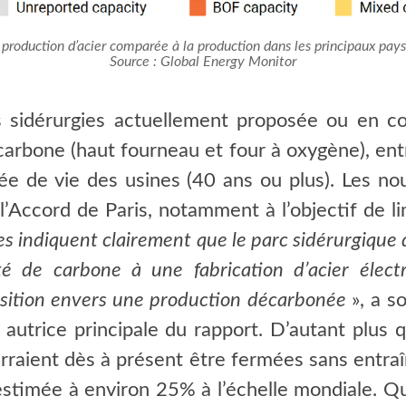
production d’acier comparée à la production dans les principaux pay
Source : Global Energy Monitor
 sidérurgies actuellement proposée ou en cou
carbone (haut fourneau et four à oxygène), ent
ée de vie des usines (40 ans ou plus). Les no
 l’Accord de Paris, notamment à l’objectif de l
es indiquent clairement que le parc sidérurgique 
é de carbone à une fabrication d’acier électrif
nsition envers une production décarbonée
», a s
autrice principale du rapport. D’autant plus q
ourraient dès à présent être fermées sans entr
estimée à environ 25% à l’échelle mondiale. Q