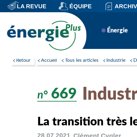
Aller
LA REVUE
ÉQUIPE
ARCHI
au
contenu
principal
Navigation
Énergie
principale
Retour
Accueil
Tous les articles
Industrie
D
Industr
669
n°
La transition très l
28 07 2021
Clément
Cygler