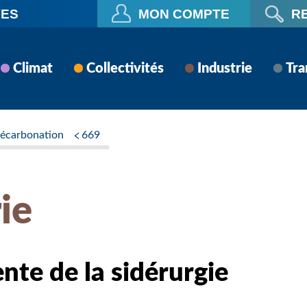
VES
MON COMPTE
R
Climat
Collectivités
Industrie
Tra
écarbonation
669
ie
ente de la sidérurgie