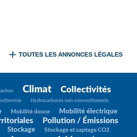
TOUTES LES ANNONCES LÉGALES
Climat
Collectivités
harbon
éothermie
Hydrocarbures non-conventionnels
e
Mobilité électrique
Mobilité douce
ritoriales
Pollution / Émissions
Stockage
Stockage et captage CO2