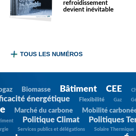
refroidissement
devient inévitable
TOUS LES NUMÉROS
Bâtiment
CEE
ogaz
Biomasse
C
ficacité énergétique
Flexibilité
Gaz
G
ie
Marché du carbone
Mobilité carboné
Politique Climat
Politiques Ter
timent
rgie
Services publics et délégations
Solaire Thermique