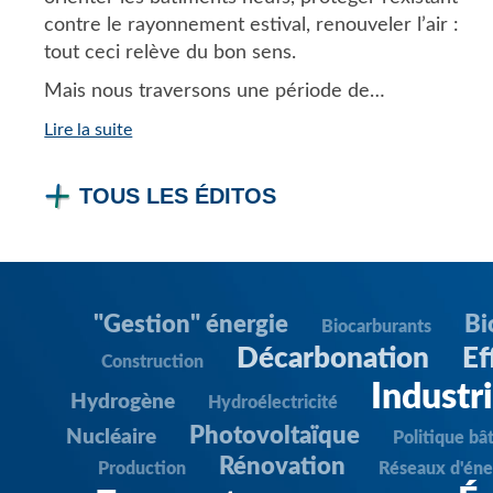
contre le rayonnement estival, renouveler l’air :
tout ceci relève du bon sens.
Mais nous traversons une période de…
Lire la suite
TOUS LES ÉDITOS
"Gestion" énergie
Bi
Biocarburants
Décarbonation
Ef
Construction
Industr
Hydrogène
Hydroélectricité
Photovoltaïque
Nucléaire
Politique bâ
Rénovation
Production
Réseaux d'éne