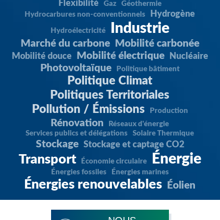
Flexibilité
Gaz
Géothermie
Hydrogène
Hydrocarbures non-conventionnels
Industrie
Hydroélectricité
Marché du carbone
Mobilité carbonée
Mobilité électrique
Mobilité douce
Nucléaire
Photovoltaïque
Politique bâtiment
Politique Climat
Politiques Territoriales
Pollution / Émissions
Production
Rénovation
Réseaux d'énergie
Services publics et délégations
Solaire Thermique
Stockage
Stockage et captage CO2
Énergie
Transport
Économie circulaire
Énergies fossiles
Énergies marines
Énergies renouvelables
Éolien