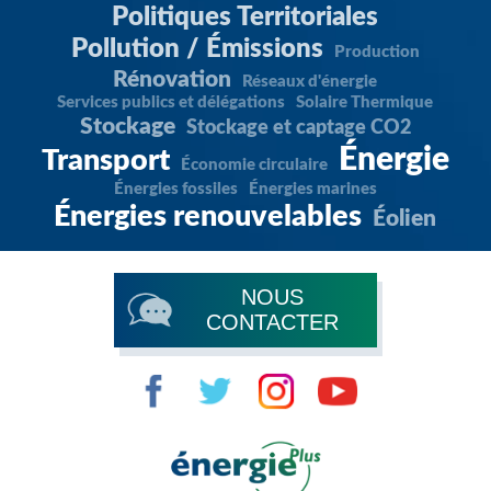
Politiques Territoriales
Pollution / Émissions
Production
Rénovation
Réseaux d'énergie
Services publics et délégations
Solaire Thermique
Stockage
Stockage et captage CO2
Énergie
Transport
Économie circulaire
Énergies fossiles
Énergies marines
Énergies renouvelables
Éolien
NOUS
CONTACTER