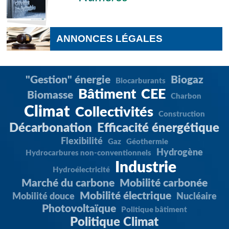
ANNONCES LÉGALES
"Gestion" énergie
Biogaz
Biocarburants
Bâtiment
CEE
Biomasse
Charbon
Climat
Collectivités
Construction
Décarbonation
Efficacité énergétique
Flexibilité
Gaz
Géothermie
Hydrogène
Hydrocarbures non-conventionnels
Industrie
Hydroélectricité
Marché du carbone
Mobilité carbonée
Mobilité électrique
Mobilité douce
Nucléaire
Photovoltaïque
Politique bâtiment
Politique Climat