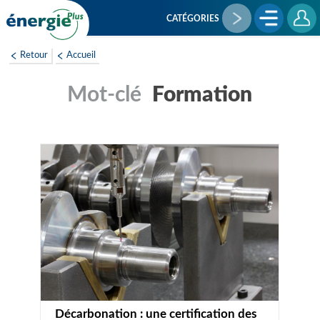
Aller
au
CATÉGORIES
contenu
principal
Retour
Accueil
Formation
Décarbonation : une certification des