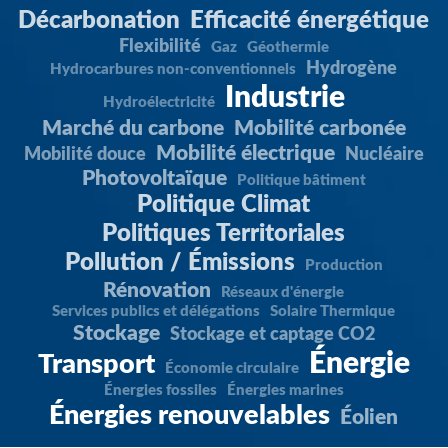
Décarbonation
Efficacité énergétique
Flexibilité
Gaz
Géothermie
Hydrogène
Hydrocarbures non-conventionnels
Industrie
Hydroélectricité
Marché du carbone
Mobilité carbonée
Mobilité électrique
Mobilité douce
Nucléaire
Photovoltaïque
Politique bâtiment
Politique Climat
Politiques Territoriales
Pollution / Émissions
Production
Rénovation
Réseaux d'énergie
Services publics et délégations
Solaire Thermique
Stockage
Stockage et captage CO2
Énergie
Transport
Économie circulaire
Énergies fossiles
Énergies marines
Énergies renouvelables
Éolien