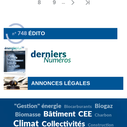
8
9
…
Page
Page
ÉDITO
748
n°
ANNONCES LÉGALES
"Gestion" énergie
Biogaz
Biocarburants
Bâtiment
CEE
Biomasse
Charbon
Climat
Collectivités
Construction