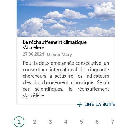
Le réchauffement climatique
s’accélère
27 06 2024
Olivier
Mary
Pour la deuxième année consécutive, un
consortium international de cinquante
chercheurs a actualisé les indicateurs
clés du changement climatique. Selon
ces scientifiques, le réchauffement
s’accélère.
LIRE LA SUITE
1
2
3
4
5
6
7
Page
Page
Page
Page
Page
Page
Page
Pagination
courante