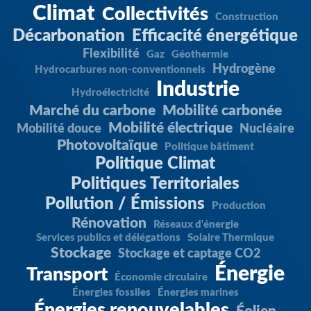
Climat
Collectivités
Construction
Décarbonation
Efficacité énergétique
Flexibilité
Gaz
Géothermie
Hydrogène
Hydrocarbures non-conventionnels
Industrie
Hydroélectricité
Marché du carbone
Mobilité carbonée
Mobilité électrique
Mobilité douce
Nucléaire
Photovoltaïque
Politique bâtiment
Politique Climat
Politiques Territoriales
Pollution / Émissions
Production
Rénovation
Réseaux d'énergie
Services publics et délégations
Solaire Thermique
Stockage
Stockage et captage CO2
Énergie
Transport
Économie circulaire
Énergies fossiles
Énergies marines
Énergies renouvelables