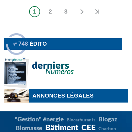
1
2
3
Page
Page
Page
Pagination
courante
ÉDITO
748
n°
ANNONCES LÉGALES
"Gestion" énergie
Biogaz
Biocarburants
Bâtiment
CEE
Biomasse
Charbon