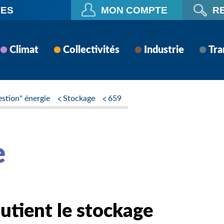
VES
MON COMPTE
R
Climat
Collectivités
Industrie
Tra
stion" énergie
Stockage
659
e
utient le stockage