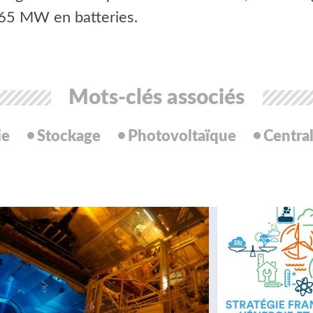
 65 MW en batteries.
Mots-clés associés
ie
Stockage
Photovoltaïque
Centra