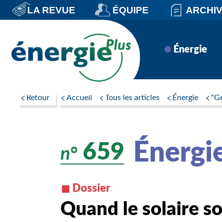
Aller
LA REVUE
ÉQUIPE
ARCHI
au
contenu
principal
Navigation
Énergie
principale
Retour
Accueil
Tous les articles
Énergie
"Ge
Énergi
659
n°
Dossier
Quand le solaire so