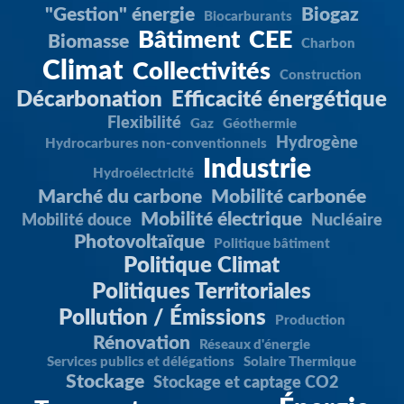
"Gestion" énergie
Biogaz
Biocarburants
Bâtiment
CEE
Biomasse
Charbon
Climat
Collectivités
Construction
Décarbonation
Efficacité énergétique
Flexibilité
Gaz
Géothermie
Hydrogène
Hydrocarbures non-conventionnels
Industrie
Hydroélectricité
Marché du carbone
Mobilité carbonée
Mobilité électrique
Mobilité douce
Nucléaire
Photovoltaïque
Politique bâtiment
Politique Climat
Politiques Territoriales
Pollution / Émissions
Production
Rénovation
Réseaux d'énergie
Services publics et délégations
Solaire Thermique
Stockage
Stockage et captage CO2