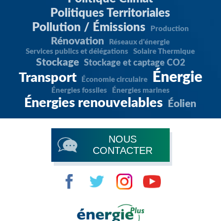
Politiques Territoriales
Pollution / Émissions
Production
Rénovation
Réseaux d'énergie
Services publics et délégations
Solaire Thermique
Stockage
Stockage et captage CO2
Énergie
Transport
Économie circulaire
Énergies fossiles
Énergies marines
Énergies renouvelables
Éolien
NOUS
CONTACTER