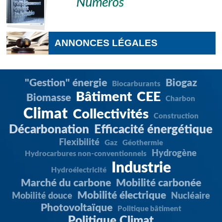
ANNONCES LÉGALES
"Gestion" énergie
Biogaz
Biocarburants
Bâtiment
CEE
Biomasse
Charbon
Climat
Collectivités
Construction
Décarbonation
Efficacité énergétique
Flexibilité
Gaz
Géothermie
Hydrogène
Hydrocarbures non-conventionnels
Industrie
Hydroélectricité
Marché du carbone
Mobilité carbonée
Mobilité électrique
Mobilité douce
Nucléaire
Photovoltaïque
Politique bâtiment
Politique Climat