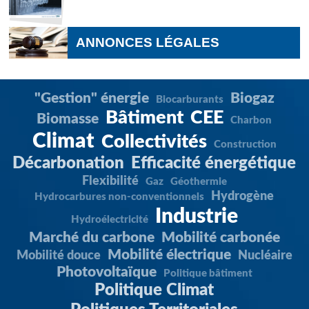
ANNONCES LÉGALES
"Gestion" énergie
Biogaz
Biocarburants
Bâtiment
CEE
Biomasse
Charbon
Climat
Collectivités
Construction
Décarbonation
Efficacité énergétique
Flexibilité
Gaz
Géothermie
Hydrogène
Hydrocarbures non-conventionnels
Industrie
Hydroélectricité
Marché du carbone
Mobilité carbonée
Mobilité électrique
Mobilité douce
Nucléaire
Photovoltaïque
Politique bâtiment
Politique Climat