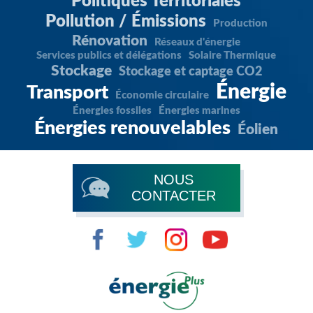
Politiques Territoriales
Pollution / Émissions
Production
Rénovation
Réseaux d'énergie
Services publics et délégations
Solaire Thermique
Stockage
Stockage et captage CO2
Énergie
Transport
Économie circulaire
Énergies fossiles
Énergies marines
Énergies renouvelables
Éolien
NOUS
CONTACTER