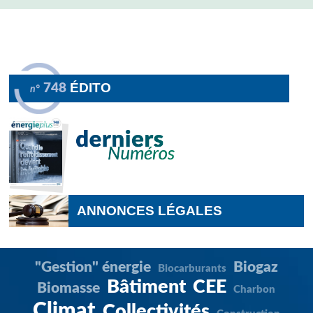
ÉDITO
748
n°
ANNONCES LÉGALES
"Gestion" énergie
Biogaz
Biocarburants
Bâtiment
CEE
Biomasse
Charbon
Climat
Collectivités