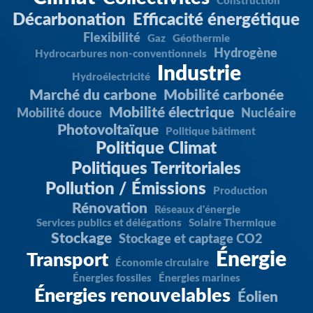
Construction
Décarbonation
Efficacité énergétique
Flexibilité
Gaz
Géothermie
Hydrogène
Hydrocarbures non-conventionnels
Industrie
Hydroélectricité
Marché du carbone
Mobilité carbonée
Mobilité électrique
Mobilité douce
Nucléaire
Photovoltaïque
Politique bâtiment
Politique Climat
Politiques Territoriales
Pollution / Émissions
Production
Rénovation
Réseaux d'énergie
Services publics et délégations
Solaire Thermique
Stockage
Stockage et captage CO2
Énergie
Transport
Économie circulaire
Énergies fossiles
Énergies marines
Énergies renouvelables
Éolien