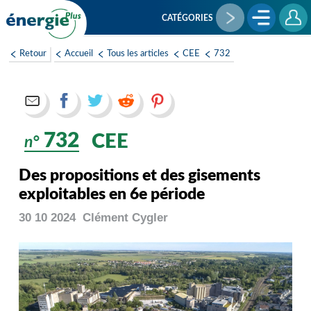
Aller
au
CATÉGORIES
contenu
principal
Retour
Accueil
Tous les articles
CEE
732
732
CEE
n°
Des propositions et des gisements
exploitables en 6e période
30 10 2024
Clément
Cygler