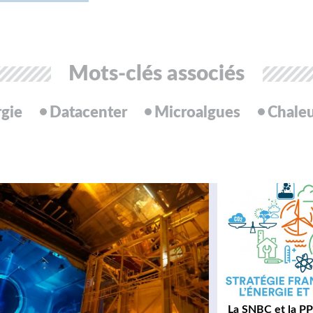
Mots-clés associés
rgie
Datacenter
Microalgues
Chale
La SNBC et la PP