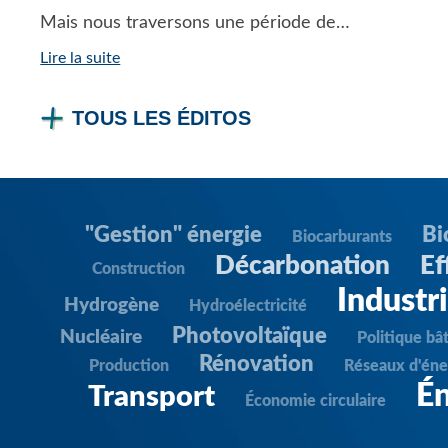
Mais nous traversons une période de…
Lire la suite
TOUS LES ÉDITOS
"Gestion" énergie
Bi
Biocarburants
Décarbonation
Ef
Construction
Industr
Hydrogène
Hydroélectricité
Photovoltaïque
Nucléaire
Politique bâ
Rénovation
Production
Réseaux d'éne
Én
Transport
Économie circulaire