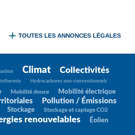
TOUTES LES ANNONCES LÉGALES
Climat
Collectivités
harbon
éothermie
Hydrocarbures non-conventionnels
e
Mobilité électrique
Mobilité douce
ritoriales
Pollution / Émissions
Stockage
Stockage et captage CO2
ergies renouvelables
Éolien