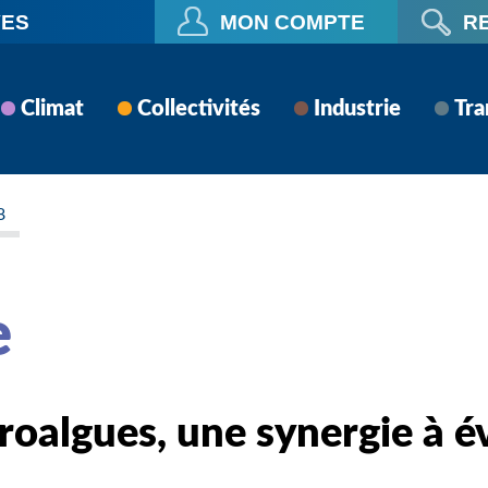
VES
MON COMPTE
R
Climat
Collectivités
Industrie
Tra
8
e
roalgues, une synergie à é