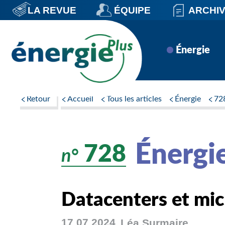
Aller
LA REVUE
ÉQUIPE
ARCHI
au
contenu
principal
Navigation
Énergie
principale
Retour
Accueil
Tous les articles
Énergie
72
Énergi
728
n°
Datacenters et mic
17 07 2024
Léa
Surmaire