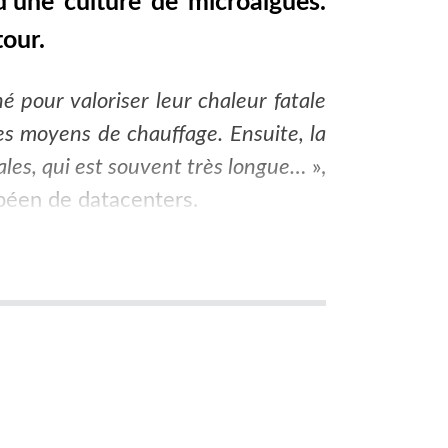
’une culture de microalgues.
tour.
 pour valoriser leur chaleur fatale
es moyens de chauffage. Ensuite, la
ales, qui est souvent très longue…
»,
péen de datacenters.