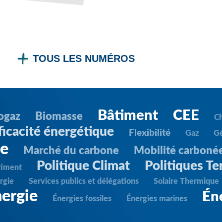
TOUS LES NUMÉROS
Bâtiment
CEE
ogaz
Biomasse
C
ficacité énergétique
Flexibilité
Gaz
G
ie
Marché du carbone
Mobilité carboné
Politique Climat
Politiques Ter
timent
rgie
Services publics et délégations
Solaire Thermique
ergie
Én
Énergies fossiles
Énergies marines