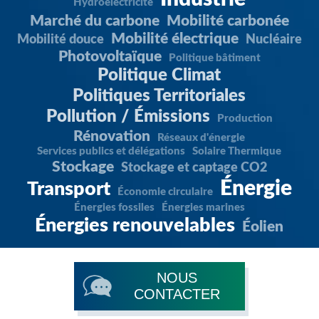
Hydroélectricité
Marché du carbone
Mobilité carbonée
Mobilité électrique
Mobilité douce
Nucléaire
Photovoltaïque
Politique bâtiment
Politique Climat
Politiques Territoriales
Pollution / Émissions
Production
Rénovation
Réseaux d'énergie
Services publics et délégations
Solaire Thermique
Stockage
Stockage et captage CO2
Énergie
Transport
Économie circulaire
Énergies fossiles
Énergies marines
Énergies renouvelables
Éolien
NOUS
CONTACTER