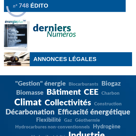
ÉDITO
748
n°
ANNONCES LÉGALES
"Gestion" énergie
Biogaz
Biocarburants
Bâtiment
CEE
Biomasse
Charbon
Climat
Collectivités
Construction
Décarbonation
Efficacité énergétique
Flexibilité
Gaz
Géothermie
Hydrogène
Hydrocarbures non-conventionnels
Industrie