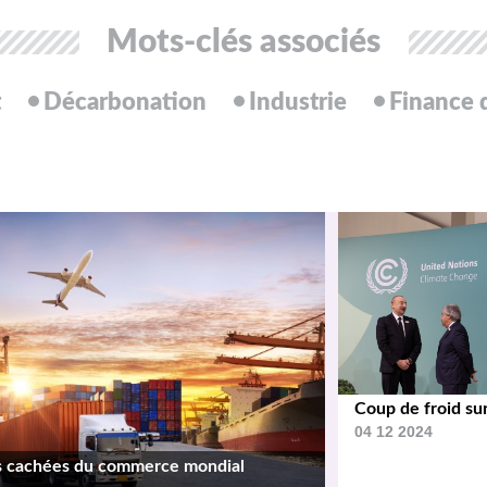
Mots-clés associés
t
Décarbonation
Industrie
Finance
Coup de froid su
04 12 2024
s cachées du commerce mondial