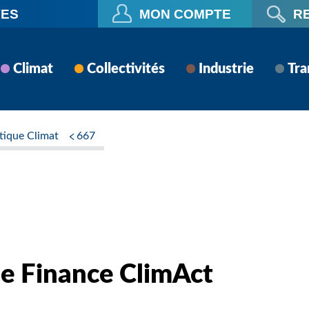
VES
MON COMPTE
R
Climat
Collectivités
Industrie
Tra
itique Climat
667
e Finance ClimAct