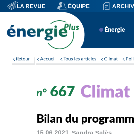
Aller
LA REVUE
ÉQUIPE
ARCHI
au
contenu
principal
Navigation
Énergie
principale
Retour
Accueil
Tous les articles
Climat
Pol
Climat
667
n°
Bilan du programm
15 06 2021
Sandra
Salès