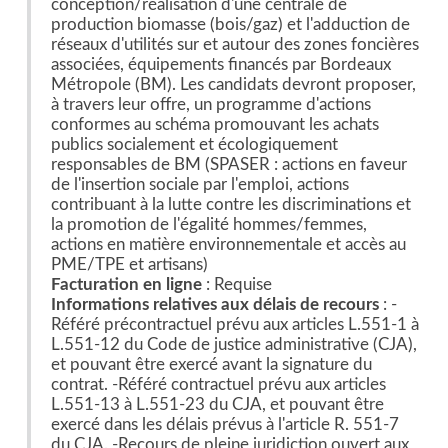
conception/réalisation d'une centrale de
production biomasse (bois/gaz) et l'adduction de
réseaux d'utilités sur et autour des zones foncières
associées, équipements financés par Bordeaux
Métropole (BM). Les candidats devront proposer,
à travers leur offre, un programme d'actions
conformes au schéma promouvant les achats
publics socialement et écologiquement
responsables de BM (SPASER : actions en faveur
de l'insertion sociale par l'emploi, actions
contribuant à la lutte contre les discriminations et
la promotion de l'égalité hommes/femmes,
actions en matière environnementale et accès au
PME/TPE et artisans)
Facturation en ligne
: Requise
Informations relatives aux délais de recours
: -
Référé précontractuel prévu aux articles L.551-1 à
L.551-12 du Code de justice administrative (CJA),
et pouvant être exercé avant la signature du
contrat. -Référé contractuel prévu aux articles
L.551-13 à L.551-23 du CJA, et pouvant être
exercé dans les délais prévus à l'article R. 551-7
du CJA. -Recours de pleine juridiction ouvert aux