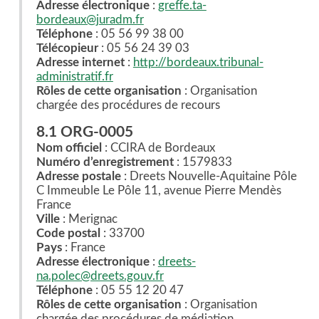
Adresse électronique
:
greffe.ta-
bordeaux@juradm.fr
Téléphone
: 05 56 99 38 00
Télécopieur
: 05 56 24 39 03
Adresse internet
:
http://bordeaux.tribunal-
administratif.fr
Rôles de cette organisation
: Organisation
chargée des procédures de recours
8.1 ORG-0005
Nom officiel
: CCIRA de Bordeaux
Numéro d’enregistrement
: 1579833
Adresse postale
: Dreets Nouvelle-Aquitaine Pôle
C Immeuble Le Pôle 11, avenue Pierre Mendès
France
Ville
: Merignac
Code postal
: 33700
Pays
: France
Adresse électronique
:
dreets-
na.polec@dreets.gouv.fr
Téléphone
: 05 55 12 20 47
Rôles de cette organisation
: Organisation
chargée des procédures de médiation