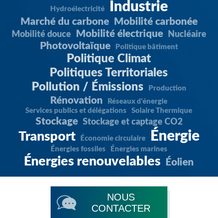
Industrie
Hydroélectricité
Marché du carbone
Mobilité carbonée
Mobilité électrique
Mobilité douce
Nucléaire
Photovoltaïque
Politique bâtiment
Politique Climat
Politiques Territoriales
Pollution / Émissions
Production
Rénovation
Réseaux d'énergie
Services publics et délégations
Solaire Thermique
Stockage
Stockage et captage CO2
Énergie
Transport
Économie circulaire
Énergies fossiles
Énergies marines
Énergies renouvelables
Éolien
NOUS
CONTACTER