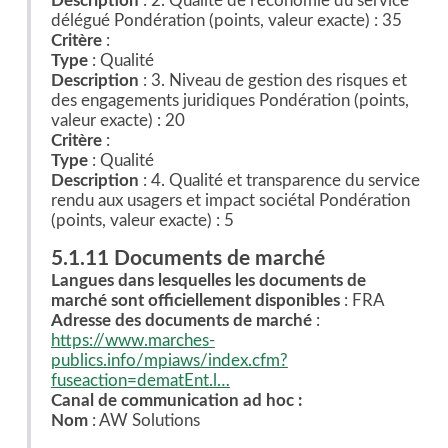
Description
: 2. Qualité de l'économie du service
délégué Pondération (points, valeur exacte) : 35
Critère
:
Type
: Qualité
Description
: 3. Niveau de gestion des risques et
des engagements juridiques Pondération (points,
valeur exacte) : 20
Critère
:
Type
: Qualité
Description
: 4. Qualité et transparence du service
rendu aux usagers et impact sociétal Pondération
(points, valeur exacte) : 5
5.1.11 Documents de marché
Langues dans lesquelles les documents de
marché sont officiellement disponibles
: FRA
Adresse des documents de marché
:
https://www.marches-
publics.info/mpiaws/index.cfm?
fuseaction=dematEnt.l…
Canal de communication ad hoc :
Nom
: AW Solutions