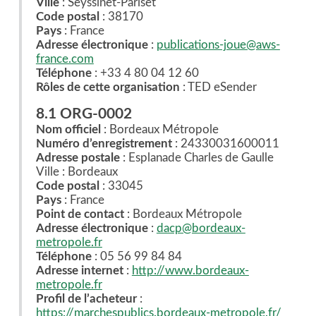
Ville
: Seyssinet-Pariset
Code postal
: 38170
Pays
: France
Adresse électronique
:
publications-joue@aws-
france.com
Téléphone
: +33 4 80 04 12 60
Rôles de cette organisation
: TED eSender
8.1 ORG-0002
Nom officiel
: Bordeaux Métropole
Numéro d’enregistrement
: 24330031600011
Adresse postale
: Esplanade Charles de Gaulle
Ville : Bordeaux
Code postal
: 33045
Pays
: France
Point de contact
: Bordeaux Métropole
Adresse électronique
:
dacp@bordeaux-
metropole.fr
Téléphone
: 05 56 99 84 84
Adresse internet
:
http://www.bordeaux-
metropole.fr
Profil de l’acheteur
:
https://marchespublics.bordeaux-metropole.fr/