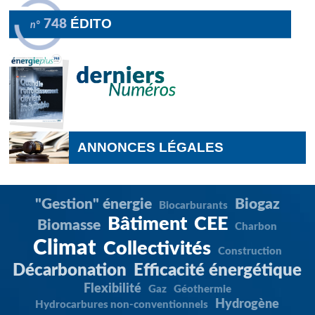
ÉDITO
748
n°
ANNONCES LÉGALES
"Gestion" énergie
Biogaz
Biocarburants
Bâtiment
CEE
Biomasse
Charbon
Climat
Collectivités
Construction
Décarbonation
Efficacité énergétique
Flexibilité
Gaz
Géothermie
Hydrogène
Hydrocarbures non-conventionnels