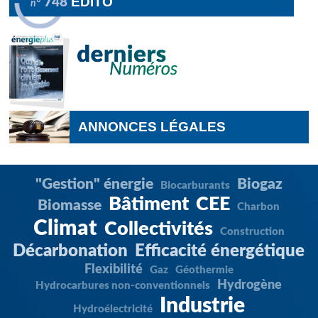
ÉDITO
748
n°
ANNONCES LÉGALES
"Gestion" énergie
Biogaz
Biocarburants
Bâtiment
CEE
Biomasse
Charbon
Climat
Collectivités
Construction
Décarbonation
Efficacité énergétique
Flexibilité
Gaz
Géothermie
Hydrogène
Hydrocarbures non-conventionnels
Industrie
Hydroélectricité