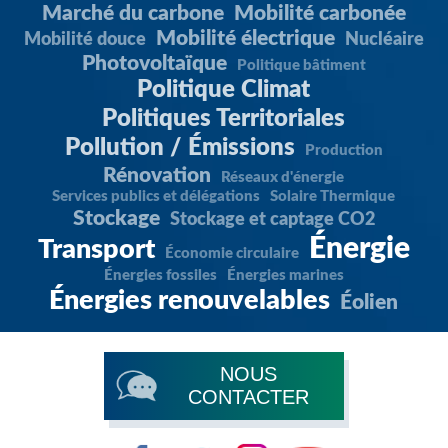
Marché du carbone
Mobilité carbonée
Mobilité électrique
Mobilité douce
Nucléaire
Photovoltaïque
Politique bâtiment
Politique Climat
Politiques Territoriales
Pollution / Émissions
Production
Rénovation
Réseaux d'énergie
Services publics et délégations
Solaire Thermique
Stockage
Stockage et captage CO2
Énergie
Transport
Économie circulaire
Énergies fossiles
Énergies marines
Énergies renouvelables
Éolien
NOUS
CONTACTER