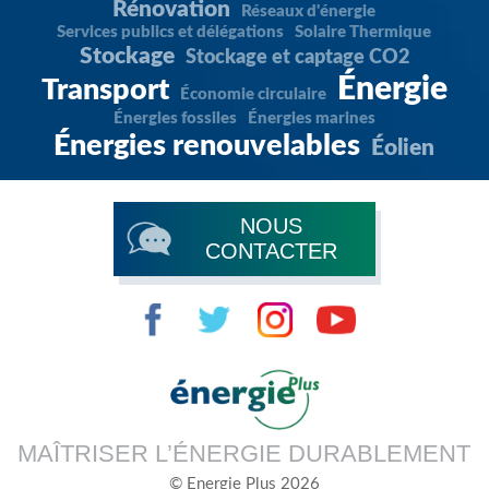
Rénovation
Réseaux d'énergie
Services publics et délégations
Solaire Thermique
Stockage
Stockage et captage CO2
Énergie
Transport
Économie circulaire
Énergies fossiles
Énergies marines
Énergies renouvelables
Éolien
NOUS
CONTACTER
MAÎTRISER L’ÉNERGIE DURABLEMENT
© Energie Plus 2026