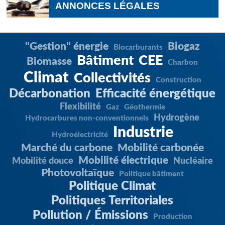
ANNONCES LÉGALES
"Gestion" énergie
Biogaz
Biocarburants
Bâtiment
CEE
Biomasse
Charbon
Climat
Collectivités
Construction
Décarbonation
Efficacité énergétique
Flexibilité
Gaz
Géothermie
Hydrogène
Hydrocarbures non-conventionnels
Industrie
Hydroélectricité
Marché du carbone
Mobilité carbonée
Mobilité électrique
Mobilité douce
Nucléaire
Photovoltaïque
Politique bâtiment
Politique Climat
Politiques Territoriales
Pollution / Émissions
Production