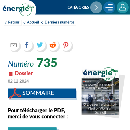
Aller
au
CATÉGORIES
contenu
principal
Retour
Accueil
Derniers numéros
735
Dossier
02 12 2024
SOMMAIRE
Duesenfeld GmbH,
Photo: Wolfram
Pour télécharger le PDF,
Schroll
merci de vous connecter :