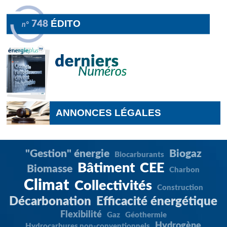
ÉDITO
748
n°
ANNONCES LÉGALES
"Gestion" énergie
Biogaz
Biocarburants
Bâtiment
CEE
Biomasse
Charbon
Climat
Collectivités
Construction
Décarbonation
Efficacité énergétique
Flexibilité
Gaz
Géothermie
Hydrogène
Hydrocarbures non-conventionnels