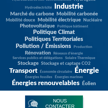
Industrie
Hydroélectricité
Marché du carbone
Mobilité carbonée
Mobilité électrique
Mobilité douce
Nucléaire
Photovoltaïque
Politique bâtiment
Politique Climat
Politiques Territoriales
Pollution / Émissions
Production
Rénovation
Réseaux d'énergie
Services publics et délégations
Solaire Thermique
Stockage
Stockage et captage CO2
Énergie
Transport
Économie circulaire
Énergies fossiles
Énergies marines
Énergies renouvelables
Éolien
NOUS
CONTACTER