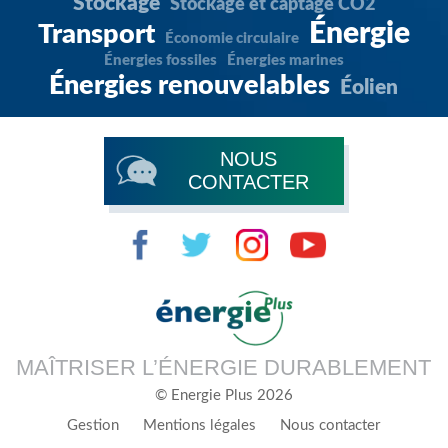
Stockage
Stockage et captage CO2
Énergie
Transport
Économie circulaire
Énergies fossiles
Énergies marines
Énergies renouvelables
Éolien
NOUS
CONTACTER
MAÎTRISER L’ÉNERGIE DURABLEMENT
© Energie Plus 2026
Gestion
Mentions légales
Nous contacter