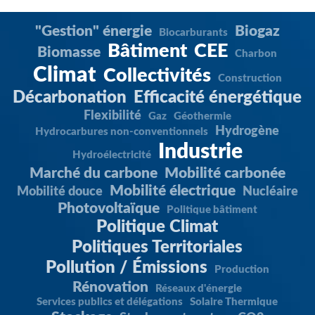
"Gestion" énergie
Biogaz
Biocarburants
Bâtiment
CEE
Biomasse
Charbon
Climat
Collectivités
Construction
Décarbonation
Efficacité énergétique
Flexibilité
Gaz
Géothermie
Hydrogène
Hydrocarbures non-conventionnels
Industrie
Hydroélectricité
Marché du carbone
Mobilité carbonée
Mobilité électrique
Mobilité douce
Nucléaire
Photovoltaïque
Politique bâtiment
Politique Climat
Politiques Territoriales
Pollution / Émissions
Production
Rénovation
Réseaux d'énergie
Services publics et délégations
Solaire Thermique