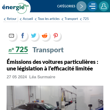
Aller
au
CATÉGORIES
contenu
principal
Retour
Accueil
Tous les articles
Transport
725
725
Transport
n°
Émissions des voitures particulières :
une législation à l’efficacité limitée
27 05 2024
Léa
Surmaire