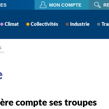
VES
MON COMPTE
R
Climat
Collectivités
Industrie
Tra
5
e
ilière compte ses troupes