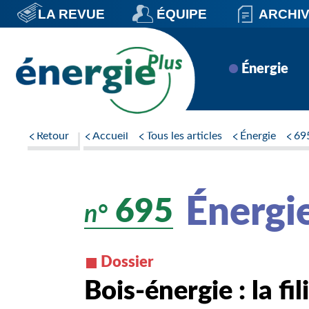
Aller
LA REVUE
ÉQUIPE
ARCHI
au
contenu
principal
Navigation
Énergie
principale
Retour
Accueil
Tous les articles
Énergie
69
Énergi
695
n°
Dossier
Bois-énergie : la f