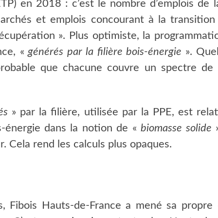
TP) en 2018 : c’est le nombre d’emplois de la
rchés et emplois concourant à la transition
écupération ». Plus optimiste, la programmatio
ce, «
générés par la filière bois-énergie
». Que
robable que chacune couvre un spectre de l’a
és
» par la filière, utilisée par la PPE, est rel
s-énergie dans la notion de «
biomasse solide
»
. Cela rend les calculs plus opaques.
s, Fibois Hauts-de-France a mené sa propre 