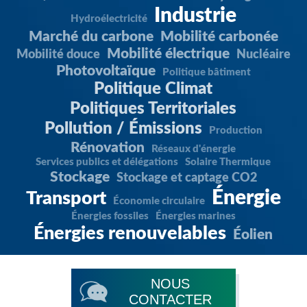
Industrie
Hydroélectricité
Marché du carbone
Mobilité carbonée
Mobilité électrique
Mobilité douce
Nucléaire
Photovoltaïque
Politique bâtiment
Politique Climat
Politiques Territoriales
Pollution / Émissions
Production
Rénovation
Réseaux d'énergie
Services publics et délégations
Solaire Thermique
Stockage
Stockage et captage CO2
Énergie
Transport
Économie circulaire
Énergies fossiles
Énergies marines
Énergies renouvelables
Éolien
NOUS
CONTACTER