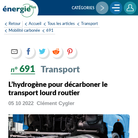
Aller
au
CATÉGORIES
contenu
principal
Retour
Accueil
Tous les articles
Transport
Mobilité carbonée
691
691
Transport
n°
L’hydrogène pour décarboner le
transport lourd routier
05 10 2022
Clément
Cygler