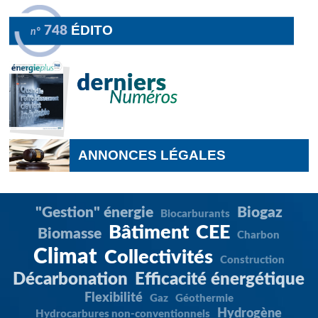
ÉDITO
748
n°
ANNONCES LÉGALES
"Gestion" énergie
Biogaz
Biocarburants
Bâtiment
CEE
Biomasse
Charbon
Climat
Collectivités
Construction
Décarbonation
Efficacité énergétique
Flexibilité
Gaz
Géothermie
Hydrogène
Hydrocarbures non-conventionnels