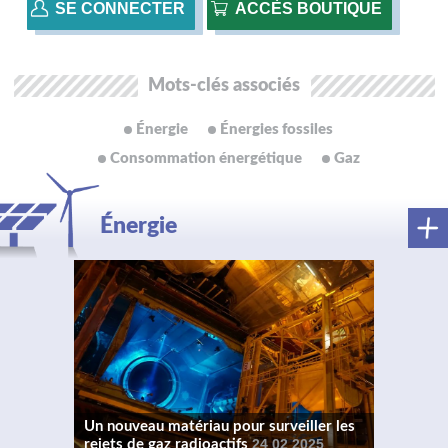
SE CONNECTER
ACCÈS BOUTIQUE
Mots-clés associés
Énergie
Énergies fossiles
Consommation énergétique
Gaz
Énergie
Un nouveau matériau pour surveiller les
rejets de gaz radioactifs
24 02 2025