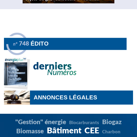
ÉDITO
748
n°
ANNONCES LÉGALES
"Gestion" énergie
Biogaz
Biocarburants
Bâtiment
CEE
Biomasse
Charbon