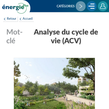
Aller
au
CATÉGORIES
contenu
principal
Retour
Accueil
Analyse du cycle de
vie (ACV)