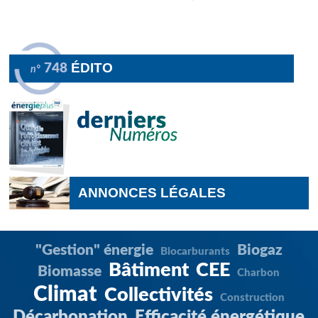
ÉDITO
748
n°
ANNONCES LÉGALES
"Gestion" énergie
Biogaz
Biocarburants
Bâtiment
CEE
Biomasse
Charbon
Climat
Collectivités
Construction
Décarbonation
Efficacité énergétique