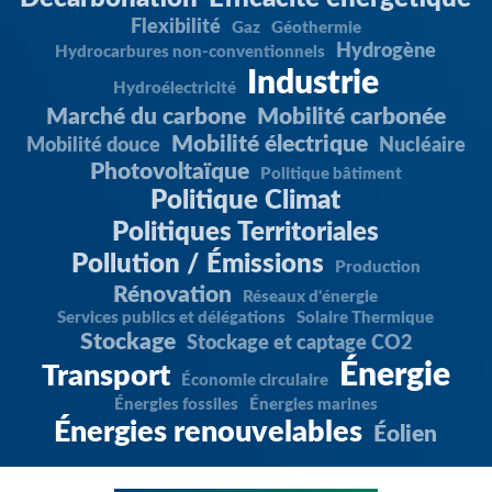
Flexibilité
Gaz
Géothermie
Hydrogène
Hydrocarbures non-conventionnels
Industrie
Hydroélectricité
Marché du carbone
Mobilité carbonée
Mobilité électrique
Mobilité douce
Nucléaire
Photovoltaïque
Politique bâtiment
Politique Climat
Politiques Territoriales
Pollution / Émissions
Production
Rénovation
Réseaux d'énergie
Services publics et délégations
Solaire Thermique
Stockage
Stockage et captage CO2
Énergie
Transport
Économie circulaire
Énergies fossiles
Énergies marines
Énergies renouvelables
Éolien