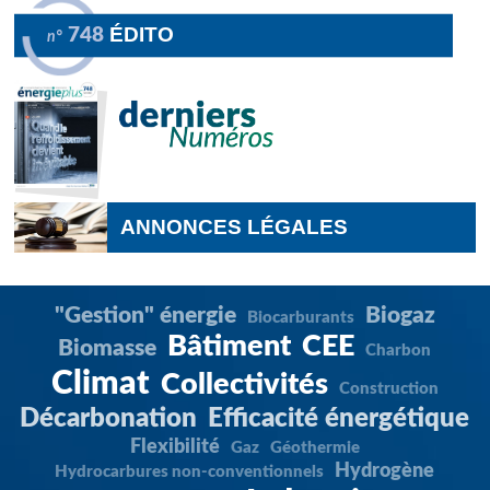
ÉDITO
748
n°
ANNONCES LÉGALES
"Gestion" énergie
Biogaz
Biocarburants
Bâtiment
CEE
Biomasse
Charbon
Climat
Collectivités
Construction
Décarbonation
Efficacité énergétique
Flexibilité
Gaz
Géothermie
Hydrogène
Hydrocarbures non-conventionnels