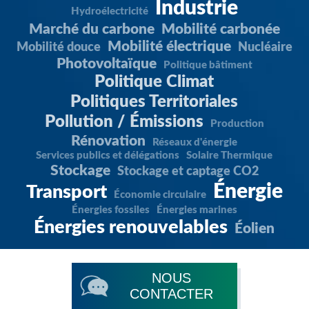
Industrie
Hydroélectricité
Marché du carbone
Mobilité carbonée
Mobilité électrique
Mobilité douce
Nucléaire
Photovoltaïque
Politique bâtiment
Politique Climat
Politiques Territoriales
Pollution / Émissions
Production
Rénovation
Réseaux d'énergie
Services publics et délégations
Solaire Thermique
Stockage
Stockage et captage CO2
Énergie
Transport
Économie circulaire
Énergies fossiles
Énergies marines
Énergies renouvelables
Éolien
NOUS
CONTACTER