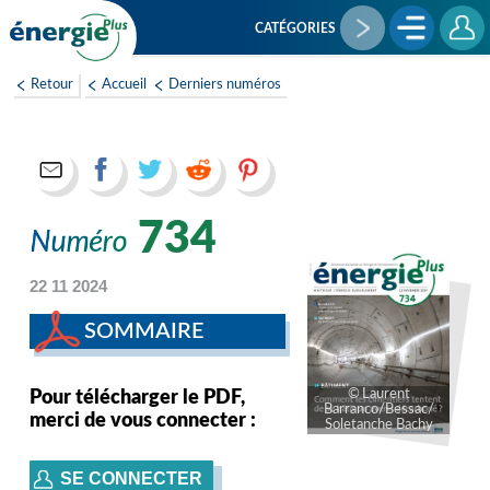
Aller
au
CATÉGORIES
contenu
principal
Retour
Accueil
Derniers numéros
734
22 11 2024
SOMMAIRE
Laurent
Pour télécharger le PDF,
Barranco/Bessac/
merci de vous connecter :
Soletanche Bachy
SE CONNECTER