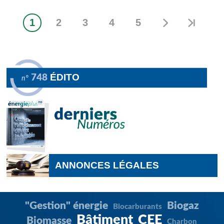
1
2
3
4
5
Page
Page
Page
Page
Page
Pagination
courante
ÉDITO
748
n°
ANNONCES LÉGALES
"Gestion" énergie
Biogaz
Biocarburants
Bâtiment
CEE
Biomasse
Charbon