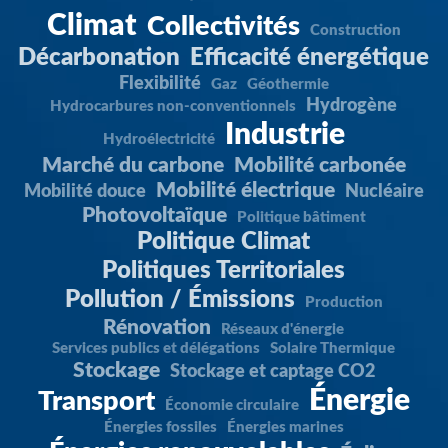
Climat
Collectivités
Construction
Décarbonation
Efficacité énergétique
Flexibilité
Gaz
Géothermie
Hydrogène
Hydrocarbures non-conventionnels
Industrie
Hydroélectricité
Marché du carbone
Mobilité carbonée
Mobilité électrique
Mobilité douce
Nucléaire
Photovoltaïque
Politique bâtiment
Politique Climat
Politiques Territoriales
Pollution / Émissions
Production
Rénovation
Réseaux d'énergie
Services publics et délégations
Solaire Thermique
Stockage
Stockage et captage CO2
Énergie
Transport
Économie circulaire
Énergies fossiles
Énergies marines