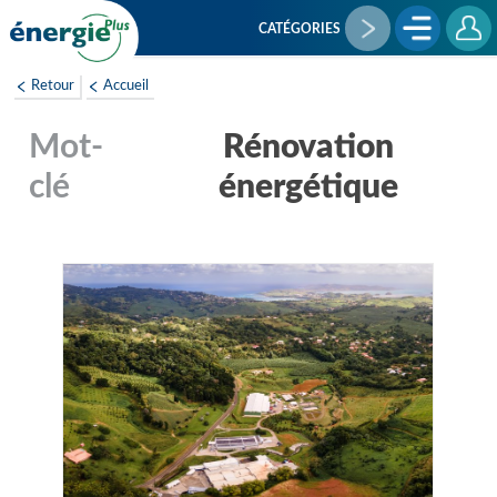
Aller
au
CATÉGORIES
contenu
principal
Retour
Accueil
Rénovation
énergétique